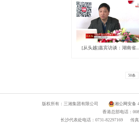
[从头越]嘉宾访谈：湖南省..
50条
版权所有：三湘集团有限公司
湘公网安备 43
香港总部电话：00852
长沙代表处电话：0731-82297169
传真