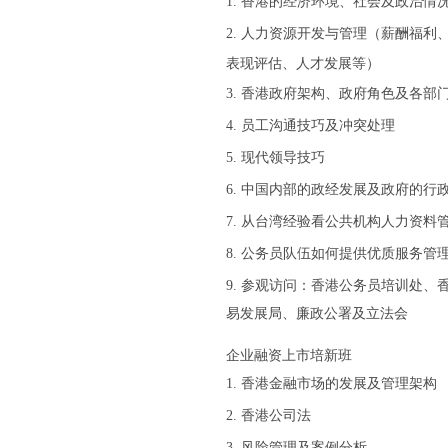
1
.
香港的经济环境、社会及政治情
2
.
人力资源开发与管理（薪酬福利
表现评估、
人才发展等）
3
.
香港政府架构、政府角色及各部
4
.
员工沟通技巧及冲突处理
5
.
现代领导技巧
6
.
中国内部的政经发展及政府的行
7
.
从台湾经验看公共机构人力资料
8
.
公务员队伍如何提供优质服务管
9
.
参观访问：香港公务员培训处、
易发展局、廉政公署及立法会
企业融资上市培新班
1
.
香港金融市场的发展及管理架构
2
.
香港公司法
3
.
风险管理及案例分析