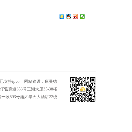
已支持ipv6
网站建设
：
康曼德
港湾仔骆克道353号三湘大厦35-38楼
中路一段593号潇湘华天大酒店22楼