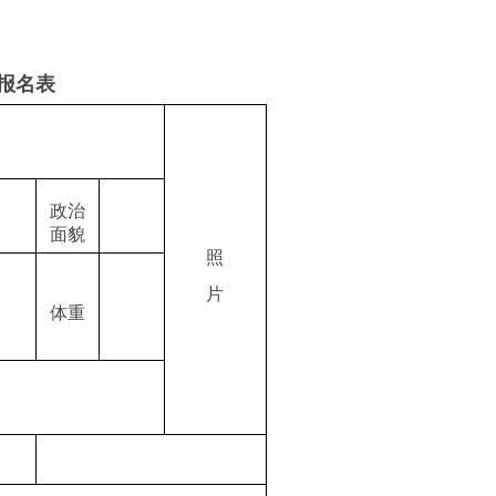
报名表
政治
面貌
照
片
体重