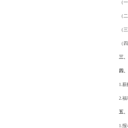
（一）
（二）
（三）
（四）
三、
四、
1.薪
2.福利
五、
1.报