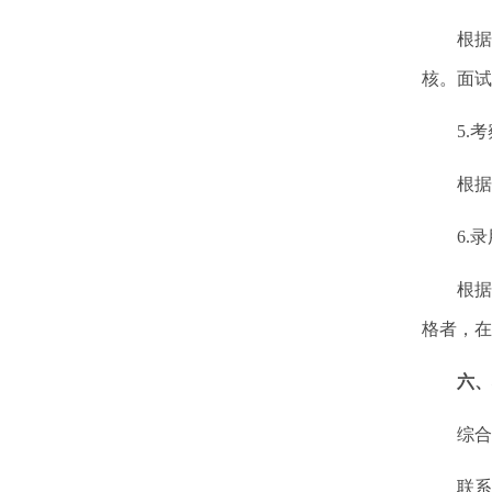
根据笔
核。面试
5.考
根据笔
6.录
根据考
格者，在
六、
综合管
联系电话：