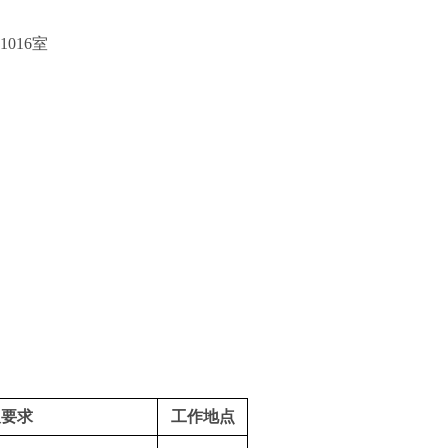
016室
及要求
工作地点