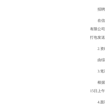
招聘报名
在信息
有限公司
打包发送到
2.资
由综合
3.笔
根据筛选
15日上
4.面